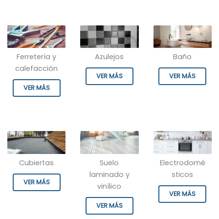
Ferretería y
Azulejos
Baño
calefacción
VER MÁS
VER MÁS
VER MÁS
Cubiertas
Suelo
Electrodomé
laminado y
sticos
VER MÁS
vinílico
VER MÁS
VER MÁS